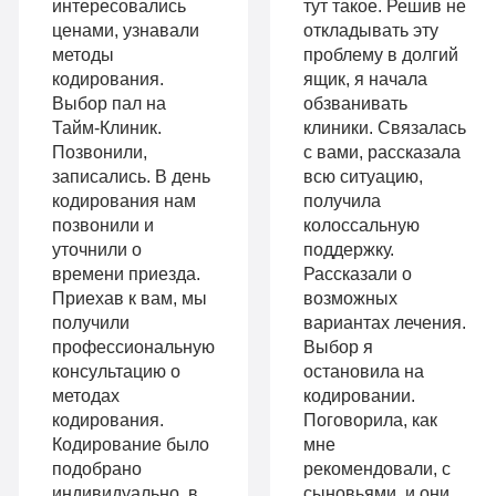
с
интересовались
тут такое. Решив не
опции
ценами, узнавали
откладывать эту
психологом
методы
проблему в долгий
«Стандарт»
кодирования.
ящик, я начала
Усиленная
Выбор пал на
обзванивать
Индивидуальная
детоксикация
Тайм-Клиник.
клиники. Связалась
терапия
Позвонили,
с вами, рассказала
Гарантия
записались. В день
всю ситуацию,
Усиленная
кодирования нам
получила
длительной
позвонили и
колоссальную
детоксикация
ремиссии
уточнили о
поддержку.
Гарантия
времени приезда.
Рассказали о
Личный
Приехав к вам, мы
возможных
длительной
получили
вариантах лечения.
санузел
профессиональную
Выбор я
ремиссии
Больничный
консультацию о
остановила на
Личный
методах
кодировании.
лист
кодирования.
Поговорила, как
санузел
Кодирование было
мне
подобрано
рекомендовали, с
Больничный
индивидуально, в
сыновьями, и они