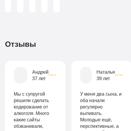
аддиктолог)
Записаться
3
По-
990
домашнему
руб
2-х
Отзывы
местная
комната
Все
Андрей
Наталья
опции
37 лет
39 лет
9
«Бюджетно»
Оптимальный
990
Мы с супругой
У меня два сына, и
Индивидуальная
руб
решили сделать
оба начали
кодирование от
регулярно
2-х местная
терапия
алкоголя. Много
выпивать.
палата
какие сайты
Молодые ещё,
Работа
обзванивали,
перспективные, а
Все