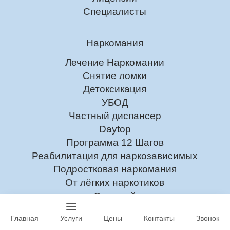
Специалисты
Наркомания
Лечение Наркомании
Снятие ломки
Детоксикация
УБОД
Частный диспансер
Daytop
Программа 12 Шагов
Реабилитация для наркозависимых
Подростковая наркомания
От лёгких наркотиков
От солей
От мефедрона
Главная
Услуги
Цены
Контакты
Звонок
От героина