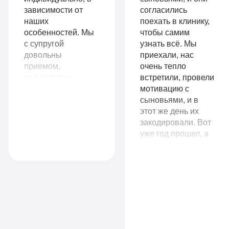
Записаться
лист
зависимости от
согласились
наших
поехать в клинику,
особенностей. Мы
чтобы самим
с супругой
узнать всё. Мы
Записаться
довольны
приехали, нас
9
приемом,
очень тепло
VIP
990
результатом
встретили, провели
работы. Сразу
мотивацию с
руб
видно, что
сыновьями, и в
1-я
работают
этот же день их
14
местная
специалисты,
закодировали. Вот
Комфорт
990
комната
знающие своё
уже год прошел, а
руб
дело.
сыновья так и не
Все
притрагиваются к
1-я местная
спиртному. Вы не
палата
опции
представляете, как
Все
«По-
мое материнское
сердце радуется за
опции
домашнему»
них. Спасибо вам
большое!
«Оптимальный»
Личный