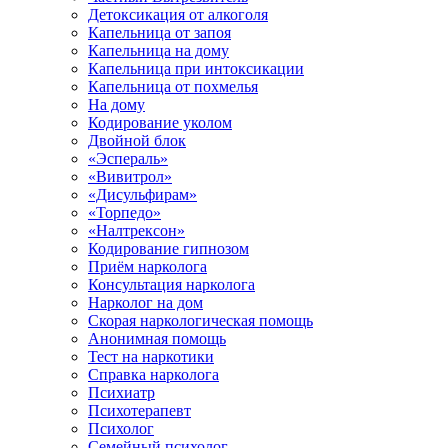
Детоксикация от алкоголя
Капельница от запоя
Капельница на дому
Капельница при интоксикации
Капельница от похмелья
На дому
Кодирование уколом
Двойной блок
«Эспераль»
«Вивитрол»
«Дисульфирам»
«Торпедо»
«Налтрексон»
Кодирование гипнозом
Приём нарколога
Консультация нарколога
Нарколог на дом
Скорая наркологическая помощь
Анонимная помощь
Тест на наркотики
Справка нарколога
Психиатр
Психотерапевт
Психолог
Семейный психолог