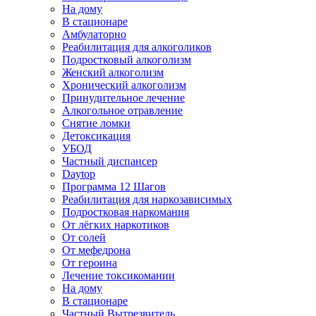
На дому
В стационаре
Амбулаторно
Реабилитация для алкоголиков
Подростковый алкоголизм
Женский алкоголизм
Хронический алкоголизм
Принудительное лечение
Алкогольное отравление
Снятие ломки
Детоксикация
УБОД
Частный диспансер
Daytop
Программа 12 Шагов
Реабилитация для наркозависимых
Подростковая наркомания
От лёгких наркотиков
От солей
От мефедрона
От героина
Лечение токсикомании
На дому
В стационаре
Частный Вытрезвитель