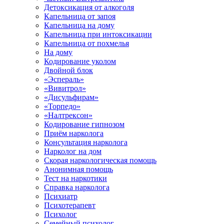
Детоксикация от алкоголя
Капельница от запоя
Капельница на дому
Капельница при интоксикации
Капельница от похмелья
На дому
Кодирование уколом
Двойной блок
«Эспераль»
«Вивитрол»
«Дисульфирам»
«Торпедо»
«Налтрексон»
Кодирование гипнозом
Приём нарколога
Консультация нарколога
Нарколог на дом
Скорая наркологическая помощь
Анонимная помощь
Тест на наркотики
Справка нарколога
Психиатр
Психотерапевт
Психолог
Семейный психолог