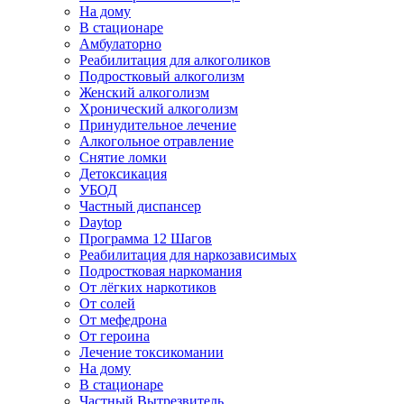
На дому
В стационаре
Амбулаторно
Реабилитация для алкоголиков
Подростковый алкоголизм
Женский алкоголизм
Хронический алкоголизм
Принудительное лечение
Алкогольное отравление
Снятие ломки
Детоксикация
УБОД
Частный диспансер
Daytop
Программа 12 Шагов
Реабилитация для наркозависимых
Подростковая наркомания
От лёгких наркотиков
От солей
От мефедрона
От героина
Лечение токсикомании
На дому
В стационаре
Частный Вытрезвитель